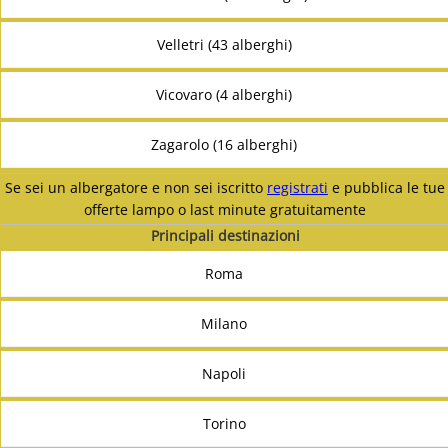
Velletri (43 alberghi)
Vicovaro (4 alberghi)
Zagarolo (16 alberghi)
Se sei un albergatore e non sei iscritto
registrati
e pubblica le tue
offerte lampo o last minute gratuitamente
Principali destinazioni
Roma
Milano
Napoli
Torino