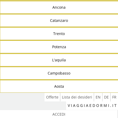
Ancona
Catanzaro
Trento
Potenza
L'aquila
Campobasso
Aosta
Offerte
Lista dei desideri
EN
DE
FR
V I A G G I A E D O R M I . I T
ACCEDI