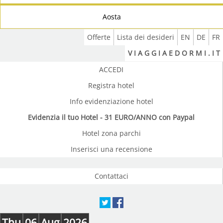
Aosta
Offerte
Lista dei desideri
EN
DE
FR
V I A G G I A E D O R M I . I T
ACCEDI
Registra hotel
Info evidenziazione hotel
Evidenzia il tuo Hotel - 31 EURO/ANNO con Paypal
Hotel zona parchi
Inserisci una recensione
Contattaci
Thu
06
Aug
2026