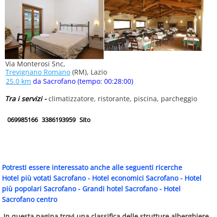
Via Monterosi Snc,
Trevignano Romano
(RM), Lazio
25.0 km
da Sacrofano (tempo: 00:28:00)
Tra i servizi -
climatizzatore, ristorante, piscina, parcheggio
069985166
3386193959
Sito
Potresti essere interessato anche alle seguenti ricerche
Hotel più votati Sacrofano
-
Hotel economici Sacrofano
-
Hotel
più popolari Sacrofano
-
Grandi hotel Sacrofano
-
Hotel
Sacrofano centro
In questa pagina trovi una classifica delle strutture alberghiere