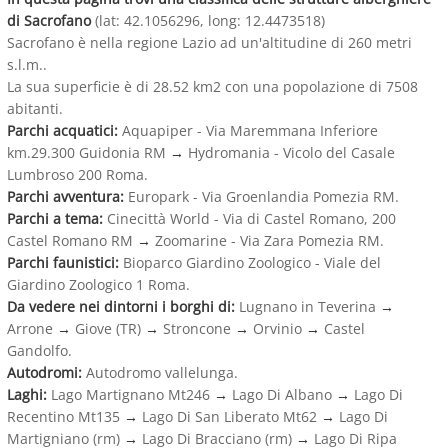
di Sacrofano
(lat: 42.1056296, long: 12.4473518)
Sacrofano è nella regione Lazio ad un'altitudine di 260 metri
s.l.m..
La sua superficie è di 28.52 km2 con una popolazione di 7508
abitanti.
Parchi acquatici:
Aquapiper - Via Maremmana Inferiore
km.29.300 Guidonia RM
→
Hydromania - Vicolo del Casale
Lumbroso 200 Roma.
Parchi avventura:
Europark - Via Groenlandia Pomezia RM.
Parchi a tema:
Cinecittà World - Via di Castel Romano, 200
Castel Romano RM
→
Zoomarine - Via Zara Pomezia RM.
Parchi faunistici:
Bioparco Giardino Zoologico - Viale del
Giardino Zoologico 1 Roma.
Da vedere nei dintorni i borghi di:
Lugnano in Teverina
→
Arrone
→
Giove (TR)
→
Stroncone
→
Orvinio
→
Castel
Gandolfo.
Autodromi:
Autodromo vallelunga.
Laghi:
Lago Martignano Mt246
→
Lago Di Albano
→
Lago Di
Recentino Mt135
→
Lago Di San Liberato Mt62
→
Lago Di
Martigniano (rm)
→
Lago Di Bracciano (rm)
→
Lago Di Ripa