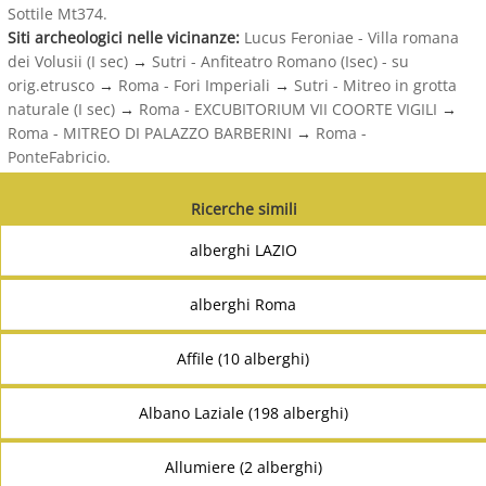
Sottile Mt374.
Siti archeologici nelle vicinanze:
Lucus Feroniae - Villa romana
dei Volusii (I sec)
→
Sutri - Anfiteatro Romano (Isec) - su
orig.etrusco
→
Roma - Fori Imperiali
→
Sutri - Mitreo in grotta
naturale (I sec)
→
Roma - EXCUBITORIUM VII COORTE VIGILI
→
Roma - MITREO DI PALAZZO BARBERINI
→
Roma -
PonteFabricio.
Ricerche simili
alberghi LAZIO
alberghi Roma
Affile (10 alberghi)
Albano Laziale (198 alberghi)
Allumiere (2 alberghi)