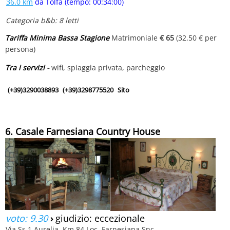
36.0 km
da Tolfa (tempo: 00:34:00)
Categoria b&b: 8 letti
Tariffa Minima Bassa Stagione
Matrimoniale
€ 65
(32.50 € per
persona)
Tra i servizi -
wifi, spiaggia privata, parcheggio
(+39)3290038893
(+39)3298775520
Sito
6. Casale Farnesiana Country House
voto: 9.30
›
giudizio: eccezionale
Via Ss.1 Aurelia, Km.84 Loc. Farnesiana Snc,