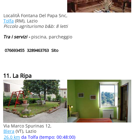
LocalitÀ Fontana Del Papa Snc,
Tolfa
(RM), Lazio
Piccolo agriturismo b&b: 8 letti
Tra i servizi -
piscina, parcheggio
076693455
3289463763
Sito
11. La Ripa
Via Marco Spurinas 12,
Blera
(VT), Lazio
26.0 km
da Tolfa (tempo: 00:48:00)