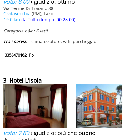
voto: 8.00
›
giudizio: ottimo
Via Terme Di Traiano 88,
Civitavecchia
(RM), Lazio
19.0 km
da Tolfa (tempo: 00:28:00)
Categoria b&b: 6 letti
Tra i servizi -
climatizzatore, wifi, parcheggio
3358470162
Fb
3. Hotel L'isola
voto: 7.80
›
giudizio: più che buono
Piazza Trieste 6,