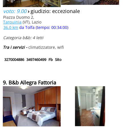
voto: 9.00
›
giudizio: eccezionale
Piazza Duomo 2,
Tarquinia
(VT), Lazio
36.0 km
da Tolfa (tempo: 00:34:00)
Categoria b&b: 4 letti
Tra i servizi -
climatizzatore, wifi
3270004886
3497460499
Fb
Sito
9. B&b Allegra Fattoria