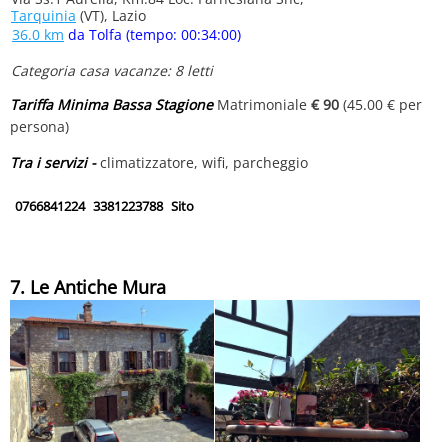
Tarquinia
(VT), Lazio
36.0 km
da Tolfa (tempo: 00:34:00)
Categoria casa vacanze: 8 letti
Tariffa Minima Bassa Stagione
Matrimoniale
€ 90
(45.00 € per
persona)
Tra i servizi -
climatizzatore, wifi, parcheggio
0766841224
3381223788
Sito
7. Le Antiche Mura