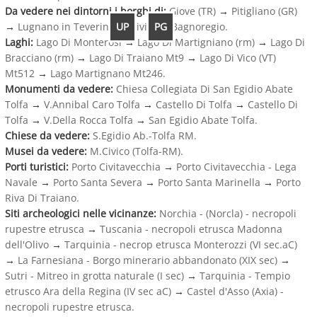
Da vedere nei dintorni i borghi di:
Giove (TR)
→
Pitigliano (GR)
UP
PG
→
Lugnano in Teverina
→
Civita di Bagnoregio.
Laghi:
Lago Di Monterosi
→
Lago Di Martigniano (rm)
→
Lago Di
Bracciano (rm)
→
Lago Di Traiano Mt9
→
Lago Di Vico (VT)
Mt512
→
Lago Martignano Mt246.
Monumenti da vedere:
Chiesa Collegiata Di San Egidio Abate
Tolfa
→
V.Annibal Caro Tolfa
→
Castello Di Tolfa
→
Castello Di
Tolfa
→
V.Della Rocca Tolfa
→
San Egidio Abate Tolfa.
Chiese da vedere:
S.Egidio Ab.-Tolfa RM.
Musei da vedere:
M.Civico (Tolfa-RM).
Porti turistici:
Porto Civitavecchia
→
Porto Civitavecchia - Lega
Navale
→
Porto Santa Severa
→
Porto Santa Marinella
→
Porto
Riva Di Traiano.
Siti archeologici nelle vicinanze:
Norchia - (Norcla) - necropoli
rupestre etrusca
→
Tuscania - necropoli etrusca Madonna
dell'Olivo
→
Tarquinia - necrop etrusca Monterozzi (VI sec.aC)
→
La Farnesiana - Borgo minerario abbandonato (XIX sec)
→
Sutri - Mitreo in grotta naturale (I sec)
→
Tarquinia - Tempio
etrusco Ara della Regina (IV sec aC)
→
Castel d'Asso (Axia) -
necropoli rupestre etrusca.