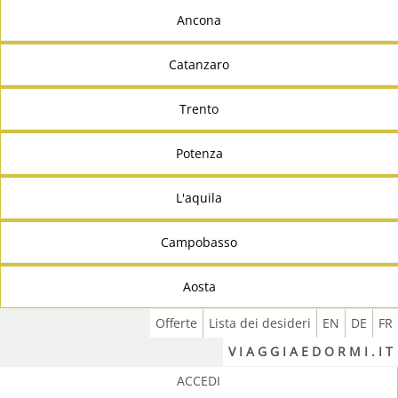
Ancona
Catanzaro
Trento
Potenza
L'aquila
Campobasso
Aosta
Offerte
Lista dei desideri
EN
DE
FR
V I A G G I A E D O R M I . I T
ACCEDI