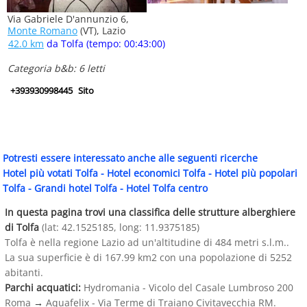
Via Gabriele D'annunzio 6,
Monte Romano
(VT), Lazio
42.0 km
da Tolfa (tempo: 00:43:00)
Categoria b&b: 6 letti
+393930998445
Sito
Potresti essere interessato anche alle seguenti ricerche
Hotel più votati Tolfa
-
Hotel economici Tolfa
-
Hotel più popolari
Tolfa
-
Grandi hotel Tolfa
-
Hotel Tolfa centro
In questa pagina trovi una classifica delle strutture alberghiere
di Tolfa
(lat: 42.1525185, long: 11.9375185)
Tolfa è nella regione Lazio ad un'altitudine di 484 metri s.l.m..
La sua superficie è di 167.99 km2 con una popolazione di 5252
abitanti.
Parchi acquatici:
Hydromania - Vicolo del Casale Lumbroso 200
Roma
→
Aquafelix - Via Terme di Traiano Civitavecchia RM.