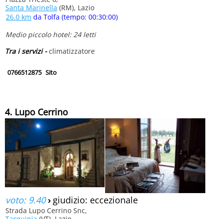
Santa Marinella
(RM), Lazio
26.0 km
da Tolfa (tempo: 00:30:00)
Medio piccolo hotel: 24 letti
Tra i servizi -
climatizzatore
0766512875
Sito
4. Lupo Cerrino
voto: 9.40
›
giudizio: eccezionale
Strada Lupo Cerrino Snc,
Tarquinia
(VT), Lazio