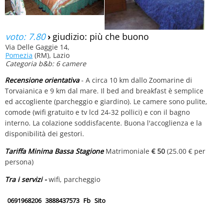
voto: 7.80
›
giudizio: più che buono
Via Delle Gaggie 14,
Pomezia
(RM), Lazio
Categoria b&b: 6 camere
Recensione orientativa
- A circa 10 km dallo Zoomarine di
Torvaianica e 9 km dal mare. Il bed and breakfast è semplice
ed accogliente (parcheggio e giardino). Le camere sono pulite,
comode (wifi gratuito e tv lcd 24-32 pollici) e con il bagno
interno. La colazione soddisfacente. Buona l'accoglienza e la
disponibilità dei gestori.
Tariffa Minima Bassa Stagione
Matrimoniale
€ 50
(25.00 € per
persona)
Tra i servizi -
wifi, parcheggio
0691968206
3888437573
Fb
Sito