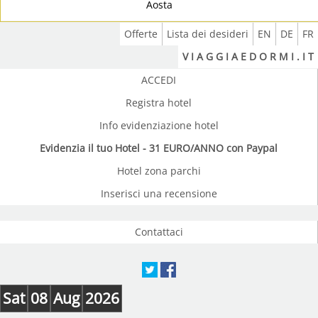
Aosta
Offerte
Lista dei desideri
EN
DE
FR
V I A G G I A E D O R M I . I T
ACCEDI
Registra hotel
Info evidenziazione hotel
Evidenzia il tuo Hotel - 31 EURO/ANNO con Paypal
Hotel zona parchi
Inserisci una recensione
Contattaci
Sat
08
Aug
2026