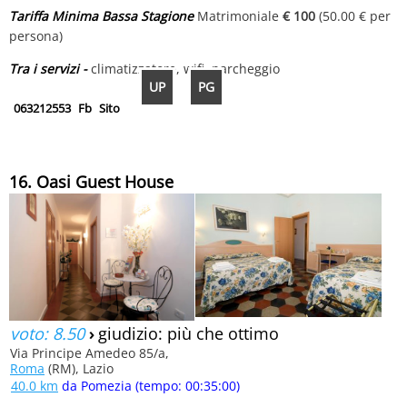
Tariffa Minima Bassa Stagione
Matrimoniale
€ 100
(50.00 € per
persona)
Tra i servizi -
climatizzatore, wifi, parcheggio
UP
PG
063212553
Fb
Sito
16. Oasi Guest House
voto: 8.50
›
giudizio: più che ottimo
Via Principe Amedeo 85/a,
Roma
(RM), Lazio
40.0 km
da Pomezia (tempo: 00:35:00)