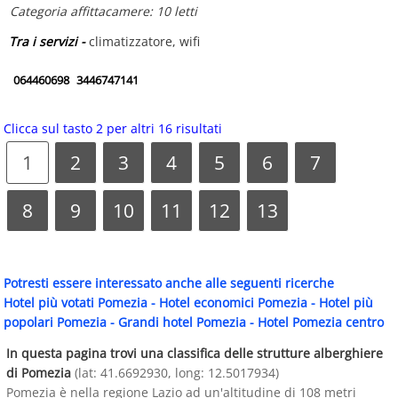
Categoria affittacamere: 10 letti
Tra i servizi -
climatizzatore, wifi
064460698
3446747141
Clicca sul tasto 2 per altri 16 risultati
1
2
3
4
5
6
7
8
9
10
11
12
13
Potresti essere interessato anche alle seguenti ricerche
Hotel più votati Pomezia
-
Hotel economici Pomezia
-
Hotel più
popolari Pomezia
-
Grandi hotel Pomezia
-
Hotel Pomezia centro
In questa pagina trovi una classifica delle strutture alberghiere
di Pomezia
(lat: 41.6692930, long: 12.5017934)
Pomezia è nella regione Lazio ad un'altitudine di 108 metri