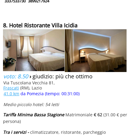
3337533730
3899217924
8. Hotel Ristorante Villa Icidia
voto: 8.50
›
giudizio: più che ottimo
Via Tuscolana Vecchia 81,
Frascati
(RM), Lazio
41.0 km
da Pomezia (tempo: 00:31:00)
Medio piccolo hotel: 54 letti
Tariffa Minima Bassa Stagione
Matrimoniale
€ 62
(31.00 € per
persona)
Tra i servizi -
climatizzatore, ristorante, parcheggio