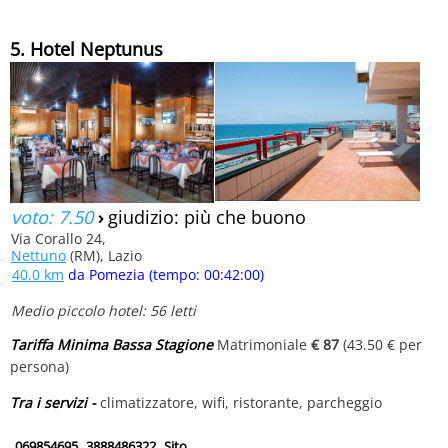
5. Hotel Neptunus
voto: 7.50
›
giudizio: più che buono
Via Corallo 24,
Nettuno
(RM), Lazio
40.0 km
da Pomezia (tempo: 00:42:00)
Medio piccolo hotel: 56 letti
Tariffa Minima Bassa Stagione
Matrimoniale
€ 87
(43.50 € per
persona)
Tra i servizi -
climatizzatore, wifi, ristorante, parcheggio
069854695
3888486322
Sito