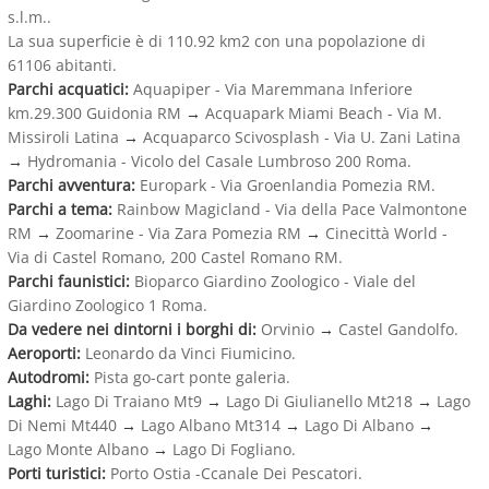
s.l.m..
La sua superficie è di 110.92 km2 con una popolazione di
61106 abitanti.
Parchi acquatici:
Aquapiper - Via Maremmana Inferiore
km.29.300 Guidonia RM
→
Acquapark Miami Beach - Via M.
Missiroli Latina
→
Acquaparco Scivosplash - Via U. Zani Latina
→
Hydromania - Vicolo del Casale Lumbroso 200 Roma.
Parchi avventura:
Europark - Via Groenlandia Pomezia RM.
Parchi a tema:
Rainbow Magicland - Via della Pace Valmontone
RM
→
Zoomarine - Via Zara Pomezia RM
→
Cinecittà World -
Via di Castel Romano, 200 Castel Romano RM.
Parchi faunistici:
Bioparco Giardino Zoologico - Viale del
Giardino Zoologico 1 Roma.
Da vedere nei dintorni i borghi di:
Orvinio
→
Castel Gandolfo.
Aeroporti:
Leonardo da Vinci Fiumicino.
Autodromi:
Pista go-cart ponte galeria.
Laghi:
Lago Di Traiano Mt9
→
Lago Di Giulianello Mt218
→
Lago
Di Nemi Mt440
→
Lago Albano Mt314
→
Lago Di Albano
→
Lago Monte Albano
→
Lago Di Fogliano.
Porti turistici:
Porto Ostia -Ccanale Dei Pescatori.