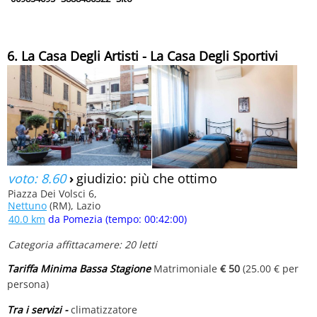
6. La Casa Degli Artisti - La Casa Degli Sportivi
voto: 8.60
›
giudizio: più che ottimo
Piazza Dei Volsci 6,
Nettuno
(RM), Lazio
40.0 km
da Pomezia (tempo: 00:42:00)
Categoria affittacamere: 20 letti
Tariffa Minima Bassa Stagione
Matrimoniale
€ 50
(25.00 € per
persona)
Tra i servizi -
climatizzatore