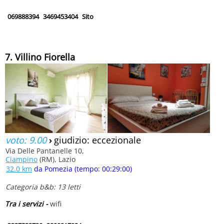
069888394
3469453404
Sito
7. Villino Fiorella
voto: 9.00
›
giudizio: eccezionale
Via Delle Pantanelle 10,
Ciampino
(RM), Lazio
32.0 km
da Pomezia (tempo: 00:29:00)
Categoria b&b: 13 letti
Tra i servizi -
wifi