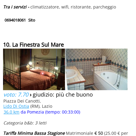
Tra i servizi -
climatizzatore, wifi, ristorante, parcheggio
0694018061
Sito
10. La Finestra Sul Mare
voto: 7.70
›
giudizio: più che buono
Piazza Dei Canotti,
Lido Di Ostia
(RM), Lazio
36.0 km
da Pomezia (tempo: 00:33:00)
Categoria b&b: 3 letti
Tariffa Minima Bassa Stagione
Matrimoniale
€ 50
(25.00 € per