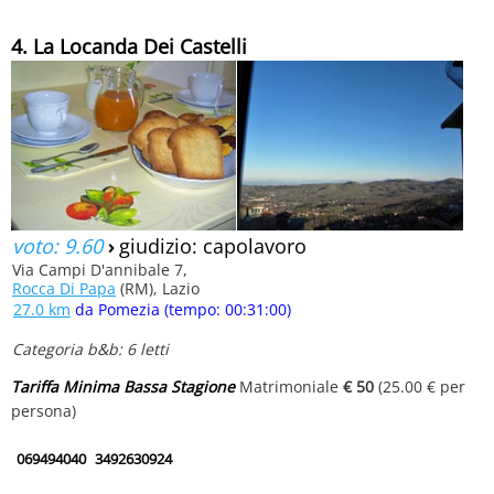
4. La Locanda Dei Castelli
voto: 9.60
›
giudizio: capolavoro
Via Campi D'annibale 7,
Rocca Di Papa
(RM), Lazio
27.0 km
da Pomezia (tempo: 00:31:00)
Categoria b&b: 6 letti
Tariffa Minima Bassa Stagione
Matrimoniale
€ 50
(25.00 € per
persona)
069494040
3492630924