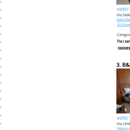
voto:
Via Dell
Sacrof
25.0 k
Categori
Tra i ser
069083
3. B&
voto:
Via Umb
Vejano