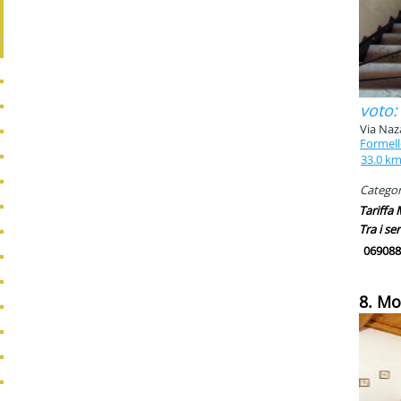
voto:
Via Naz
Formel
33.0 k
Categori
Tariffa
Tra i ser
069088
8. Mo