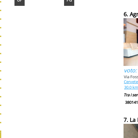
UP
PG
6. Ag
voto:
Via Fos
Cervete
30.0 k
Tra i ser
380141
7. La