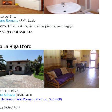
terosi Snc,
nano Romano
(RM), Lazio
vizi -
climatizzatore, ristorante, piscina, parcheggio
166
3386193959
Sito
b La Biga D'oro
i Petroselli, 8,
ara Sabazia
(RM), Lazio
m
da Trevignano Romano (tempo: 00:14:00)
a b&b: 2 letti