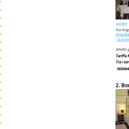
voto:
Via Angu
Anguill
13.0 k
Medio g
Tariffa
Tra i ser
069994
2. Bo