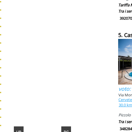
Tariffa
Tra i ser
392070
5. Ca
voto:
Via Mon
Cervete
30.0 k
Piccolo 
Tra i ser
348284