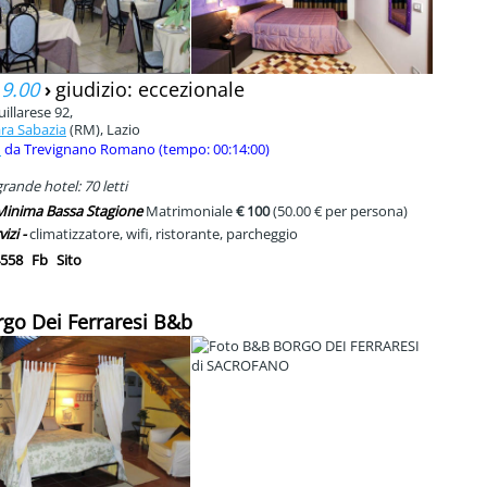
 9.00
›
giudizio: eccezionale
illarese 92,
ara Sabazia
(RM), Lazio
m
da Trevignano Romano (tempo: 00:14:00)
rande hotel: 70 letti
 Minima Bassa Stagione
Matrimoniale
€ 100
(50.00 € per persona)
vizi -
climatizzatore, wifi, ristorante, parcheggio
558
Fb
Sito
rgo Dei Ferraresi B&b