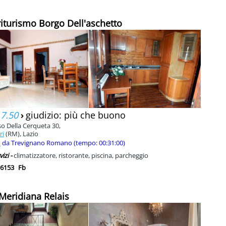
riturismo Borgo Dell'aschetto
 7.50
›
giudizio: più che buono
so Della Cerqueta 30,
ri
(RM), Lazio
m
da Trevignano Romano (tempo: 00:31:00)
vizi -
climatizzatore, ristorante, piscina, parcheggio
6153
Fb
 Meridiana Relais