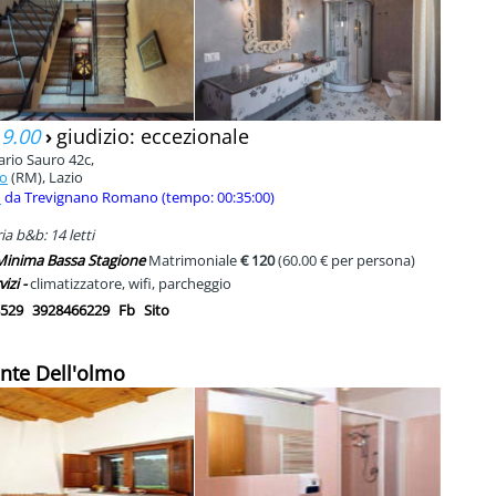
 9.00
›
giudizio: eccezionale
ario Sauro 42c,
lo
(RM), Lazio
m
da Trevignano Romano (tempo: 00:35:00)
a b&b: 14 letti
 Minima Bassa Stagione
Matrimoniale
€ 120
(60.00 € per persona)
vizi -
climatizzatore, wifi, parcheggio
529
3928466229
Fb
Sito
nte Dell'olmo