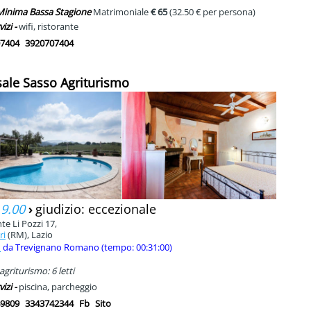
 Minima Bassa Stagione
Matrimoniale
€ 65
(32.50 € per persona)
vizi -
wifi, ristorante
7404
3920707404
sale Sasso Agriturismo
 9.00
›
giudizio: eccezionale
te Li Pozzi 17,
ri
(RM), Lazio
m
da Trevignano Romano (tempo: 00:31:00)
agriturismo: 6 letti
vizi -
piscina, parcheggio
9809
3343742344
Fb
Sito