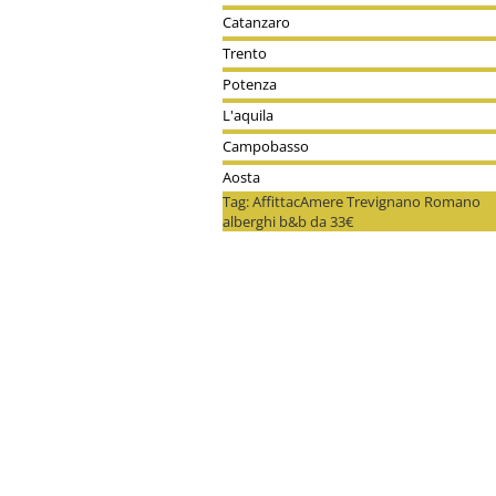
Catanzaro
Trento
Potenza
L'aquila
Campobasso
Aosta
Tag: AffittacAmere Trevignano Romano
alberghi b&b da 33€