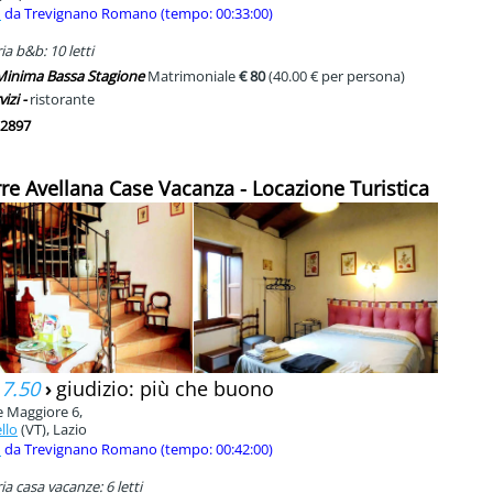
m
da Trevignano Romano (tempo: 00:33:00)
a b&b: 10 letti
 Minima Bassa Stagione
Matrimoniale
€ 80
(40.00 € per persona)
vizi -
ristorante
2897
rre Avellana Case Vacanza - Locazione Turistica
 7.50
›
giudizio: più che buono
le Maggiore 6,
llo
(VT), Lazio
m
da Trevignano Romano (tempo: 00:42:00)
a casa vacanze: 6 letti