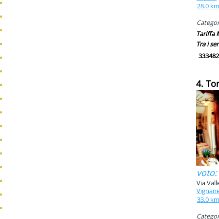
28.0 k
Categori
Tariffa
Tra i ser
333482
4. To
voto:
Via Val
Vignane
33.0 k
Categori