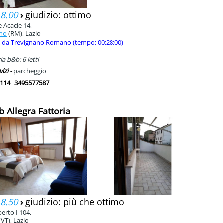
 8.00
›
giudizio: ottimo
e Acacie 14,
ano
(RM), Lazio
m
da Trevignano Romano (tempo: 00:28:00)
a b&b: 6 letti
vizi -
parcheggio
114
3495577587
b Allegra Fattoria
 8.50
›
giudizio: più che ottimo
erto I 104,
(VT), Lazio