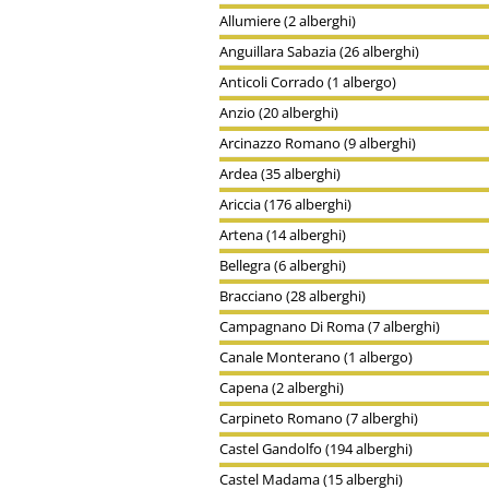
Allumiere (2 alberghi)
Anguillara Sabazia (26 alberghi)
Anticoli Corrado (1 albergo)
Anzio (20 alberghi)
Arcinazzo Romano (9 alberghi)
Ardea (35 alberghi)
Ariccia (176 alberghi)
Artena (14 alberghi)
Bellegra (6 alberghi)
Bracciano (28 alberghi)
Campagnano Di Roma (7 alberghi)
Canale Monterano (1 albergo)
Capena (2 alberghi)
Carpineto Romano (7 alberghi)
Castel Gandolfo (194 alberghi)
Castel Madama (15 alberghi)