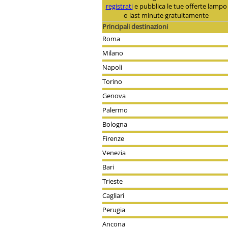
registrati
e pubblica le tue offerte lampo
o last minute gratuitamente
Principali destinazioni
Roma
Milano
Napoli
Torino
Genova
Palermo
Bologna
Firenze
Venezia
Bari
Trieste
Cagliari
Perugia
Ancona