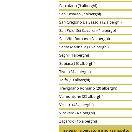
Sacrofano (3 alberghi)
San Cesareo (7 alberghi)
San Gregorio Da Sassola (2 alberghi)
San Polo Dei Cavalieri (1 albergo)
San Vito Romano (3 alberghi)
Santa Marinella (15 alberghi)
Segni (4 alberghi)
Subiaco (10 alberghi)
Tivoli (31 alberghi)
Tolfa (13 alberghi)
Trevignano Romano (20 alberghi)
Valmontone (25 alberghi)
Velletri (43 alberghi)
Vicovaro (4 alberghi)
Zagarolo (16 alberghi)
Se sei un albergatore e non sei iscritto