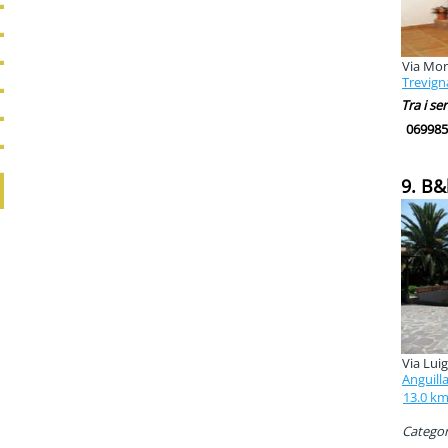
Via Mon
Trevig
Tra i ser
069985
9. B&
Via Luig
Anguill
13.0 k
Categori