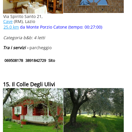
Via Spirito Santo 21,
Cave
(RM), Lazio
25.0 km
da Monte Porzio Catone (tempo: 00:27:00)
Categoria b&b: 4 letti
Tra i servizi -
parcheggio
069508178
3891842729
Sito
15. Il Colle Degli Ulivi