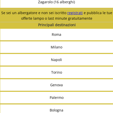
Zagarolo (16 alberghi)
Se sei un albergatore e non sei iscritto
registrati
e pubblica le tue
offerte lampo o last minute gratuitamente
Principali destinazioni
Roma
Milano
Napoli
Torino
Genova
Palermo
Bologna