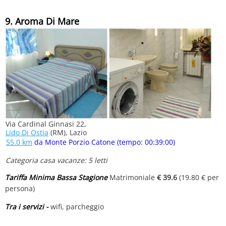
9. Aroma Di Mare
Via Cardinal Ginnasi 22,
Lido Di Ostia
(RM), Lazio
55.0 km
da Monte Porzio Catone (tempo: 00:39:00)
Categoria casa vacanze: 5 letti
Tariffa Minima Bassa Stagione
Matrimoniale
€ 39.6
(19.80 € per
persona)
Tra i servizi -
wifi, parcheggio