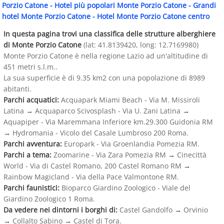
Porzio Catone
-
Hotel più popolari Monte Porzio Catone
-
Grandi
hotel Monte Porzio Catone
-
Hotel Monte Porzio Catone centro
In questa pagina trovi una classifica delle strutture alberghiere
di Monte Porzio Catone
(lat: 41.8139420, long: 12.7169980)
Monte Porzio Catone è nella regione Lazio ad un'altitudine di
451 metri s.l.m..
La sua superficie è di 9.35 km2 con una popolazione di 8989
abitanti.
Parchi acquatici:
Acquapark Miami Beach - Via M. Missiroli
Latina
→
Acquaparco Scivosplash - Via U. Zani Latina
→
Aquapiper - Via Maremmana Inferiore km.29.300 Guidonia RM
→
Hydromania - Vicolo del Casale Lumbroso 200 Roma.
Parchi avventura:
Europark - Via Groenlandia Pomezia RM.
Parchi a tema:
Zoomarine - Via Zara Pomezia RM
→
Cinecittà
World - Via di Castel Romano, 200 Castel Romano RM
→
Rainbow Magicland - Via della Pace Valmontone RM.
Parchi faunistici:
Bioparco Giardino Zoologico - Viale del
Giardino Zoologico 1 Roma.
Da vedere nei dintorni i borghi di:
Castel Gandolfo
→
Orvinio
→
Collalto Sabino
→
Castel di Tora.