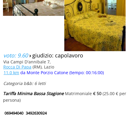
voto: 9.60
›
giudizio: capolavoro
Via Campi D'annibale 7,
Rocca Di Papa
(RM), Lazio
11.0 km
da Monte Porzio Catone (tempo: 00:16:00)
Categoria b&b: 6 letti
Tariffa Minima Bassa Stagione
Matrimoniale
€ 50
(25.00 € per
persona)
069494040
3492630924