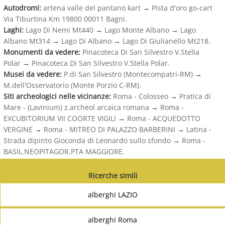
Autodromi:
artena valle del pantano kart
→
Pista d'oro go-cart
Via Tiburtina Km 19800 00011 Bagni.
Laghi:
Lago Di Nemi Mt440
→
Lago Monte Albano
→
Lago
Albano Mt314
→
Lago Di Albano
→
Lago Di Giulianello Mt218.
Monumenti da vedere:
Pinacoteca Di San Silvestro V.Stella
Polar
→
Pinacoteca Di San Silvestro V.Stella Polar.
Musei da vedere:
P.di San Silvestro (Montecompatri-RM)
→
M.dell'Osservatorio (Monte Porzio C-RM).
Siti archeologici nelle vicinanze:
Roma - Colosseo
→
Pratica di
Mare - (Lavinium) z.archeol arcaica romana
→
Roma -
EXCUBITORIUM VII COORTE VIGILI
→
Roma - ACQUEDOTTO
VERGINE
→
Roma - MITREO DI PALAZZO BARBERINI
→
Latina -
Strada dipinto Gioconda di Leonardo sullo sfondo
→
Roma -
BASIL.NEOPITAGOR.PTA MAGGIORE.
Ricerche simili
alberghi LAZIO
alberghi Roma