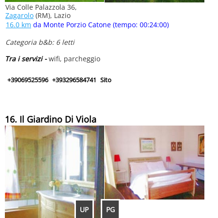
Via Colle Palazzola 36,
Zagarolo
(RM), Lazio
16.0 km
da Monte Porzio Catone (tempo: 00:24:00)
Categoria b&b: 6 letti
Tra i servizi -
wifi, parcheggio
+39069525596
+393296584741
Sito
16. Il Giardino Di Viola
UP
PG