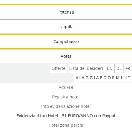
Potenza
L'aquila
Campobasso
Aosta
Offerte
Lista dei desideri
EN
DE
FR
V I A G G I A E D O R M I . I T
ACCEDI
Registra hotel
Info evidenziazione hotel
Evidenzia il tuo Hotel - 31 EURO/ANNO con Paypal
Hotel zona parchi