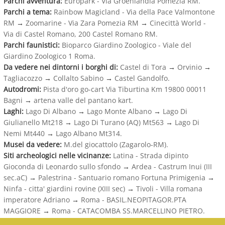
Parchi avventura:
Europark - Via Groenlandia Pomezia RM.
Parchi a tema:
Rainbow Magicland - Via della Pace Valmontone
RM
→
Zoomarine - Via Zara Pomezia RM
→
Cinecittà World -
Via di Castel Romano, 200 Castel Romano RM.
Parchi faunistici:
Bioparco Giardino Zoologico - Viale del
Giardino Zoologico 1 Roma.
Da vedere nei dintorni i borghi di:
Castel di Tora
→
Orvinio
→
Tagliacozzo
→
Collalto Sabino
→
Castel Gandolfo.
Autodromi:
Pista d'oro go-cart Via Tiburtina Km 19800 00011
Bagni
→
artena valle del pantano kart.
Laghi:
Lago Di Albano
→
Lago Monte Albano
→
Lago Di
Giulianello Mt218
→
Lago Di Turano (AQ) Mt563
→
Lago Di
Nemi Mt440
→
Lago Albano Mt314.
Musei da vedere:
M.del giocattolo (Zagarolo-RM).
Siti archeologici nelle vicinanze:
Latina - Strada dipinto
Gioconda di Leonardo sullo sfondo
→
Ardea - Castrum Inui (III
sec.aC)
→
Palestrina - Santuario romano Fortuna Primigenia
→
Ninfa - citta' giardini rovine (XIII sec)
→
Tivoli - Villa romana
imperatore Adriano
→
Roma - BASIL.NEOPITAGOR.PTA
MAGGIORE
→
Roma - CATACOMBA SS.MARCELLINO PIETRO.