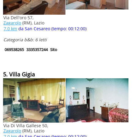
Via Dell'oro 57,
Zagarolo
(RM), Lazio
7.0 km
da San Cesareo (tempo: 00:12:00)
Categoria b&b: 6 letti
069538265
3335357244
Sito
5. Villa Gigia
Via Di Villa Gallese 50,
Zagarolo
(RM), Lazio
7.0 km
da San Cesareo (tempo: 00:12:00)