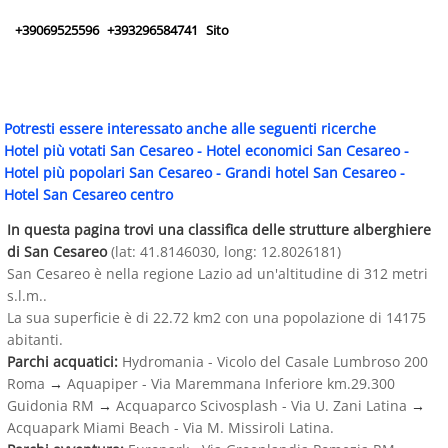
+39069525596
+393296584741
Sito
Potresti essere interessato anche alle seguenti ricerche
Hotel più votati San Cesareo
-
Hotel economici San Cesareo
-
Hotel più popolari San Cesareo
-
Grandi hotel San Cesareo
-
Hotel San Cesareo centro
In questa pagina trovi una classifica delle strutture alberghiere
di San Cesareo
(lat: 41.8146030, long: 12.8026181)
San Cesareo è nella regione Lazio ad un'altitudine di 312 metri
s.l.m..
La sua superficie è di 22.72 km2 con una popolazione di 14175
abitanti.
Parchi acquatici:
Hydromania - Vicolo del Casale Lumbroso 200
Roma
→
Aquapiper - Via Maremmana Inferiore km.29.300
Guidonia RM
→
Acquaparco Scivosplash - Via U. Zani Latina
→
Acquapark Miami Beach - Via M. Missiroli Latina.