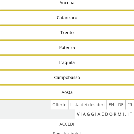
Ancona
Catanzaro
Trento
Potenza
L'aquila
Campobasso
Aosta
Offerte
Lista dei desideri
EN
DE
FR
V I A G G I A E D O R M I . I T
ACCEDI
Registra hotel