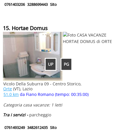
0761403206
3288699443
Sito
15. Hortae Domus
UP
PG
Vicolo Della Suburra 09 - Centro Storico,
Orte
(VT), Lazio
51.0 km
da Fiano Romano (tempo: 00:35:00)
Categoria casa vacanze: 1 letti
Tra i servizi -
parcheggio
0761493249
3482612435
Sito