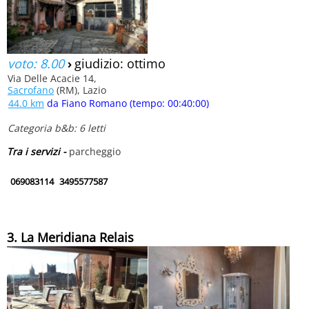
voto: 8.00
›
giudizio: ottimo
Via Delle Acacie 14,
Sacrofano
(RM), Lazio
44.0 km
da Fiano Romano (tempo: 00:40:00)
Categoria b&b: 6 letti
Tra i servizi -
parcheggio
069083114
3495577587
3. La Meridiana Relais