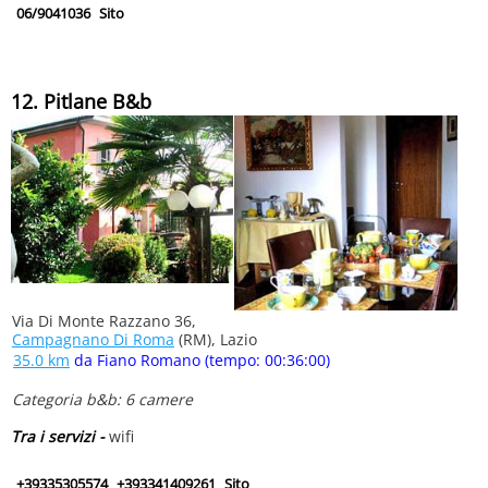
06/9041036
Sito
12. Pitlane B&b
Via Di Monte Razzano 36,
Campagnano Di Roma
(RM), Lazio
35.0 km
da Fiano Romano (tempo: 00:36:00)
Categoria b&b: 6 camere
Tra i servizi -
wifi
+39335305574
+393341409261
Sito