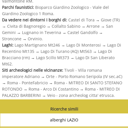
Valmontone RM.
Parchi faunistici:
Bioparco Giardino Zoologico - Viale del
Giardino Zoologico 1 Roma.
Da vedere nei dintorni i borghi di:
Castel di Tora
→
Giove (TR)
→
Civita di Bagnoregio
→
Collalto Sabino
→
Arrone
→
San
Gemini
→
Lugnano in Teverina
→
Castel Gandolfo
→
Stroncone
→
Orvinio.
Laghi:
Lago Martignano Mt246
→
Lago Di Monterosi
→
Lago Di
Recentino Mt135
→
Lago Di Turano (AQ) Mt563
→
Lago Di
Bracciano (rm)
→
Lago Scillo Mt373
→
Lago Di San Liberato
Mt62.
Siti archeologici nelle vicinanze:
Tivoli - Villa romana
imperatore Adriano
→
Orte - Porto Romano Seripola (IV sec.aC)
→
Roma - PonteFabricio
→
Roma - MITREO DI SANTO STEFANO
ROTONDO
→
Roma - Arco Di Costantino
→
Roma - MITREO DI
PALAZZO BARBERINI
→
Veio - zona archeolog citta' etrusca.
Ricerche simili
alberghi LAZIO