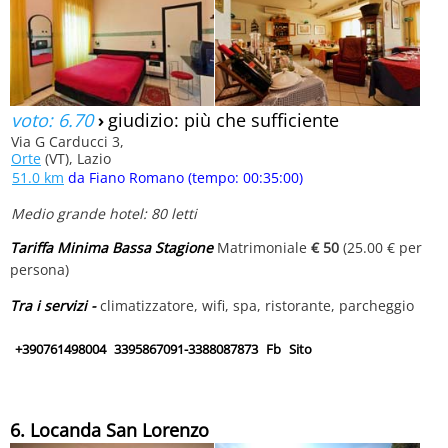
voto: 6.70
›
giudizio: più che sufficiente
Via G Carducci 3,
Orte
(VT), Lazio
51.0 km
da Fiano Romano (tempo: 00:35:00)
Medio grande hotel: 80 letti
Tariffa Minima Bassa Stagione
Matrimoniale
€ 50
(25.00 € per
persona)
Tra i servizi -
climatizzatore, wifi, spa, ristorante, parcheggio
+390761498004
3395867091-3388087873
Fb
Sito
6. Locanda San Lorenzo