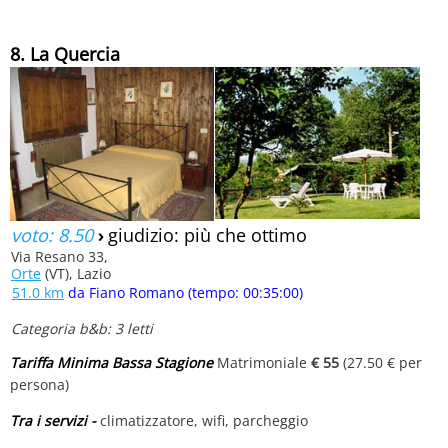
8. La Quercia
voto: 8.50
›
giudizio: più che ottimo
Via Resano 33,
Orte
(VT), Lazio
51.0 km
da Fiano Romano (tempo: 00:35:00)
Categoria b&b: 3 letti
Tariffa Minima Bassa Stagione
Matrimoniale
€ 55
(27.50 € per
persona)
Tra i servizi -
climatizzatore, wifi, parcheggio