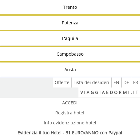
Trento
Potenza
L'aquila
Campobasso
Aosta
Offerte
Lista dei desideri
EN
DE
FR
V I A G G I A E D O R M I . I T
ACCEDI
Registra hotel
Info evidenziazione hotel
Evidenzia il tuo Hotel - 31 EURO/ANNO con Paypal