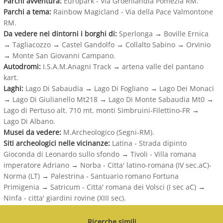
Parchi avventura:
Europark - Via Groenlandia Pomezia RM.
Parchi a tema:
Rainbow Magicland - Via della Pace Valmontone
RM.
Da vedere nei dintorni i borghi di:
Sperlonga
→
Boville Ernica
→
Tagliacozzo
→
Castel Gandolfo
→
Collalto Sabino
→
Orvinio
→
Monte San Giovanni Campano.
Autodromi:
I.S.A.M.Anagni Track
→
artena valle del pantano
kart.
Laghi:
Lago Di Sabaudia
→
Lago Di Fogliano
→
Lago Dei Monaci
→
Lago Di Giulianello Mt218
→
Lago Di Monte Sabaudia Mt0
→
Lago di Pertuso alt. 710 mt. monti Simbruini-Filettino-FR
→
Lago Di Albano.
Musei da vedere:
M.Archeologico (Segni-RM).
Siti archeologici nelle vicinanze:
Latina - Strada dipinto
Gioconda di Leonardo sullo sfondo
→
Tivoli - Villa romana
imperatore Adriano
→
Norba - Citta' latino-romana (IV sec.aC)-
Norma (LT)
→
Palestrina - Santuario romano Fortuna
Primigenia
→
Satricum - Citta' romana dei Volsci (I sec aC)
→
Ninfa - citta' giardini rovine (XIII sec).
Ricerche simili