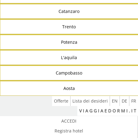
Catanzaro
Trento
Potenza
L'aquila
Campobasso
Aosta
Offerte
Lista dei desideri
EN
DE
FR
V I A G G I A E D O R M I . I T
ACCEDI
Registra hotel