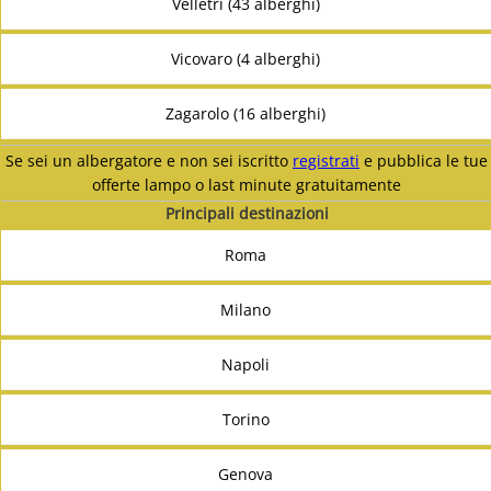
Velletri (43 alberghi)
Vicovaro (4 alberghi)
Zagarolo (16 alberghi)
Se sei un albergatore e non sei iscritto
registrati
e pubblica le tue
offerte lampo o last minute gratuitamente
Principali destinazioni
Roma
Milano
Napoli
Torino
Genova