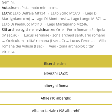
Gemini.
Autodromi:
Pista moto mini cross.
Laghi:
Lago Dell'aia Mt134
→
Lago Scillo Mt373
→
Lago Di
Martigniano (rm)
→
Lago Di Monterosi
→
Lago Lungo Mt371
→
Lago Di Piediluco Mt413
→
Lago Martignano Mt246.
Siti archeologici nelle vicinanze:
Orte - Porto Romano Seripola
(IV sec.aC)
→
Lucus Feroniae - zona archeol santuario romano
→
Ocriculum - citta' romana (I sec.aC)
→
Lucus Feroniae - Villa
romana dei Volusii (I sec)
→
Veio - zona archeolog citta'
etrusca.
Ricerche simili
alberghi LAZIO
alberghi Roma
Affile (10 alberghi)
Albano Laziale (198 alberghi)