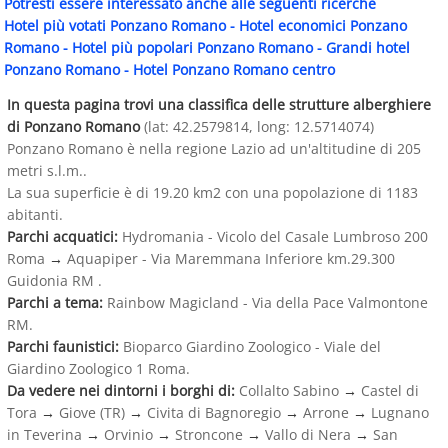
Potresti essere interessato anche alle seguenti ricerche
Hotel più votati Ponzano Romano
-
Hotel economici Ponzano
Romano
-
Hotel più popolari Ponzano Romano
-
Grandi hotel
Ponzano Romano
-
Hotel Ponzano Romano centro
In questa pagina trovi una classifica delle strutture alberghiere
di Ponzano Romano
(lat: 42.2579814, long: 12.5714074)
Ponzano Romano è nella regione Lazio ad un'altitudine di 205
metri s.l.m..
La sua superficie è di 19.20 km2 con una popolazione di 1183
abitanti.
Parchi acquatici:
Hydromania - Vicolo del Casale Lumbroso 200
Roma
→
Aquapiper - Via Maremmana Inferiore km.29.300
Guidonia RM .
Parchi a tema:
Rainbow Magicland - Via della Pace Valmontone
RM.
Parchi faunistici:
Bioparco Giardino Zoologico - Viale del
Giardino Zoologico 1 Roma.
Da vedere nei dintorni i borghi di:
Collalto Sabino
→
Castel di
Tora
→
Giove (TR)
→
Civita di Bagnoregio
→
Arrone
→
Lugnano
in Teverina
→
Orvinio
→
Stroncone
→
Vallo di Nera
→
San