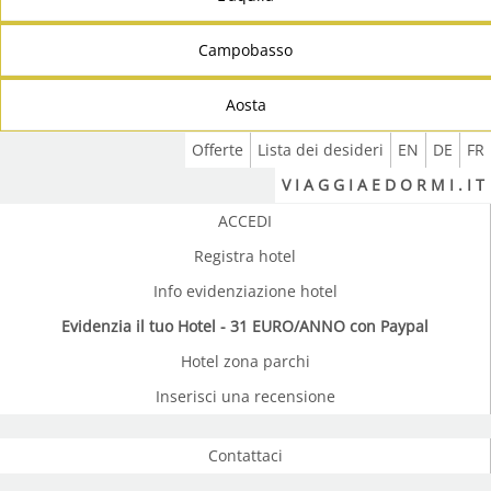
Campobasso
Aosta
Offerte
Lista dei desideri
EN
DE
FR
V I A G G I A E D O R M I . I T
ACCEDI
Registra hotel
Info evidenziazione hotel
Evidenzia il tuo Hotel - 31 EURO/ANNO con Paypal
Hotel zona parchi
Inserisci una recensione
Contattaci