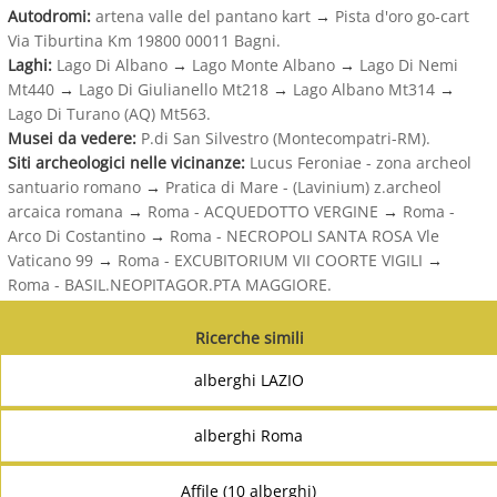
Autodromi:
artena valle del pantano kart
→
Pista d'oro go-cart
Via Tiburtina Km 19800 00011 Bagni.
Laghi:
Lago Di Albano
→
Lago Monte Albano
→
Lago Di Nemi
Mt440
→
Lago Di Giulianello Mt218
→
Lago Albano Mt314
→
Lago Di Turano (AQ) Mt563.
Musei da vedere:
P.di San Silvestro (Montecompatri-RM).
Siti archeologici nelle vicinanze:
Lucus Feroniae - zona archeol
santuario romano
→
Pratica di Mare - (Lavinium) z.archeol
arcaica romana
→
Roma - ACQUEDOTTO VERGINE
→
Roma -
Arco Di Costantino
→
Roma - NECROPOLI SANTA ROSA Vle
Vaticano 99
→
Roma - EXCUBITORIUM VII COORTE VIGILI
→
Roma - BASIL.NEOPITAGOR.PTA MAGGIORE.
Ricerche simili
alberghi LAZIO
alberghi Roma
Affile (10 alberghi)