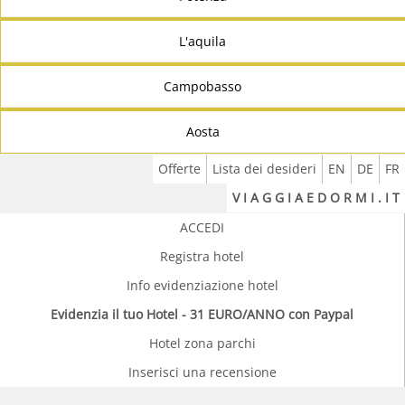
L'aquila
Campobasso
Aosta
Offerte
Lista dei desideri
EN
DE
FR
V I A G G I A E D O R M I . I T
ACCEDI
Registra hotel
Info evidenziazione hotel
Evidenzia il tuo Hotel - 31 EURO/ANNO con Paypal
Hotel zona parchi
Inserisci una recensione