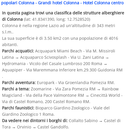
popolari Colonna
-
Grandi hotel Colonna
-
Hotel Colonna centro
In questa pagina trovi una classifica delle strutture alberghiere
di Colonna
(lat: 41.8341390, long: 12.7528520)
Colonna è nella regione Lazio ad un'altitudine di 343 metri
s.l.m..
La sua superficie è di 3.50 km2 con una popolazione di 4016
abitanti.
Parchi acquatici:
Acquapark Miami Beach - Via M. Missiroli
Latina
→
Acquaparco Scivosplash - Via U. Zani Latina
→
Hydromania - Vicolo del Casale Lumbroso 200 Roma
→
Aquapiper - Via Maremmana Inferiore km.29.300 Guidonia RM
.
Parchi avventura:
Europark - Via Groenlandia Pomezia RM.
Parchi a tema:
Zoomarine - Via Zara Pomezia RM
→
Rainbow
Magicland - Via della Pace Valmontone RM
→
Cinecittà World -
Via di Castel Romano, 200 Castel Romano RM.
Parchi faunistici:
Bioparco Giardino Zoologico - Viale del
Giardino Zoologico 1 Roma.
Da vedere nei dintorni i borghi di:
Collalto Sabino
→
Castel di
Tora
→
Orvinio
→
Castel Gandolfo.