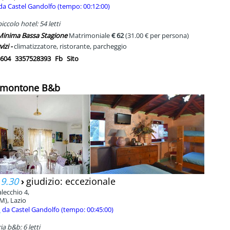
da Castel Gandolfo (tempo: 00:12:00)
ccolo hotel: 54 letti
 Minima Bassa Stagione
Matrimoniale
€ 62
(31.00 € per persona)
vizi -
climatizzatore, ristorante, parcheggio
604
3357528393
Fb
Sito
almontone B&b
 9.30
›
giudizio: eccezionale
lecchio 4,
M), Lazio
m
da Castel Gandolfo (tempo: 00:45:00)
a b&b: 6 letti