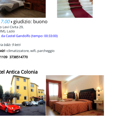
 7.00
›
giudizio: buono
io Levi Civita 29,
RM), Lazio
m
da Castel Gandolfo (tempo: 00:33:00)
a b&b: 9 letti
vizi -
climatizzatore, wifi, parcheggio
1109
3738514770
tel Antica Colonia