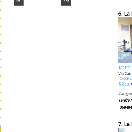
UP
PG
6. La
voto:
Via Cam
Rocca D
8.0 km
Categori
Tariffa
069494
7. La