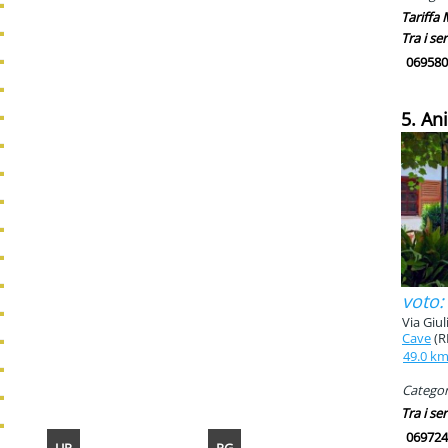
Tariffa
Tra i ser
069580
5. An
voto:
Via Giul
Cave
(R
49.0 k
Categori
Tra i ser
069724