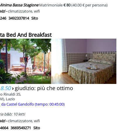
 Minima Bassa Stagione
Matrimoniale
€ 80
(40.00 € per persona)
vizi -
climatizzatore, wifi
246
3492337814
Sito
ita Bed And Breakfast
 8.50
›
giudizio: più che ottimo
io Rinaldi 35,
M), Lazio
m
da Castel Gandolfo (tempo: 00:45:00)
a b&b: 10 letti
vizi -
climatizzatore, wifi
4664
3669549271
Sito