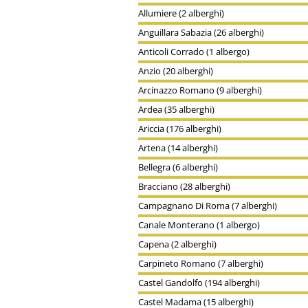
Allumiere (2 alberghi)
Anguillara Sabazia (26 alberghi)
Anticoli Corrado (1 albergo)
Anzio (20 alberghi)
Arcinazzo Romano (9 alberghi)
Ardea (35 alberghi)
Ariccia (176 alberghi)
Artena (14 alberghi)
Bellegra (6 alberghi)
Bracciano (28 alberghi)
Campagnano Di Roma (7 alberghi)
Canale Monterano (1 albergo)
Capena (2 alberghi)
Carpineto Romano (7 alberghi)
Castel Gandolfo (194 alberghi)
Castel Madama (15 alberghi)