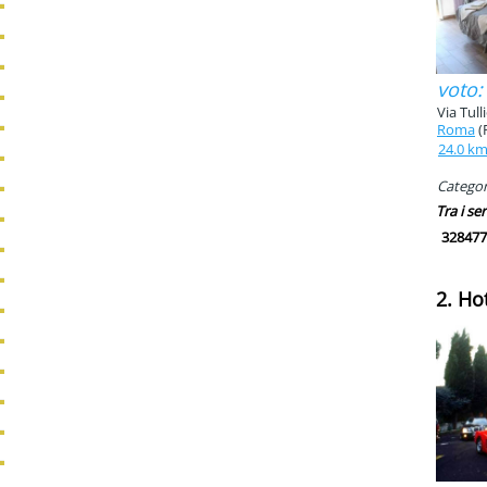
voto:
Via Tull
Roma
(
24.0 k
Categori
Tra i ser
328477
2. Ho