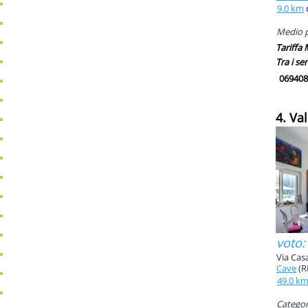
9.0 km
Medio pi
Tariffa
Tra i ser
069408
4. V
voto:
Via Casa
Cave
(R
49.0 k
Categori