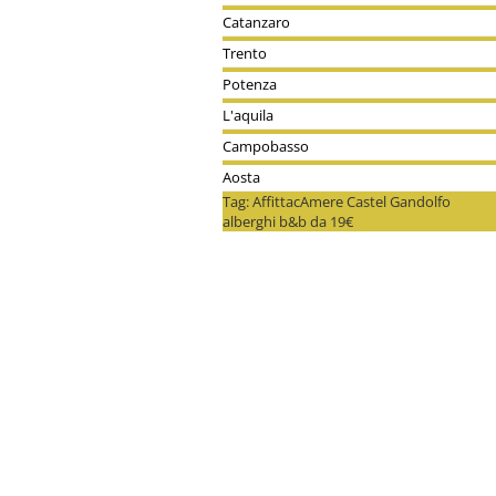
Catanzaro
Trento
Potenza
L'aquila
Campobasso
Aosta
Tag: AffittacAmere Castel Gandolfo
alberghi b&b da 19€