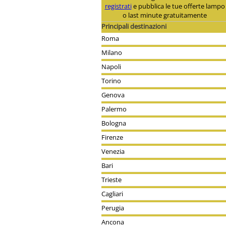
registrati
e pubblica le tue offerte lampo
o last minute gratuitamente
Principali destinazioni
Roma
Milano
Napoli
Torino
Genova
Palermo
Bologna
Firenze
Venezia
Bari
Trieste
Cagliari
Perugia
Ancona