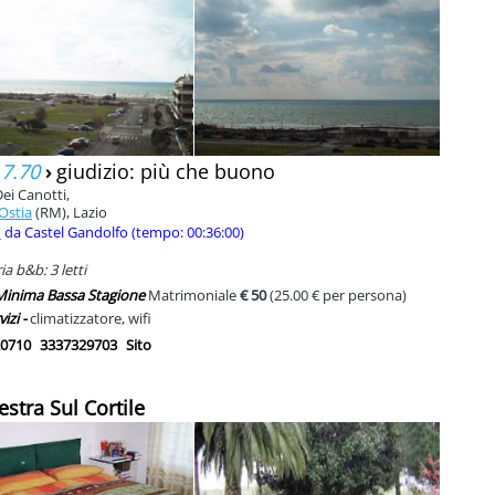
 7.70
›
giudizio: più che buono
ei Canotti,
 Ostia
(RM), Lazio
m
da Castel Gandolfo (tempo: 00:36:00)
a b&b: 3 letti
 Minima Bassa Stagione
Matrimoniale
€ 50
(25.00 € per persona)
vizi -
climatizzatore, wifi
0710
3337329703
Sito
estra Sul Cortile