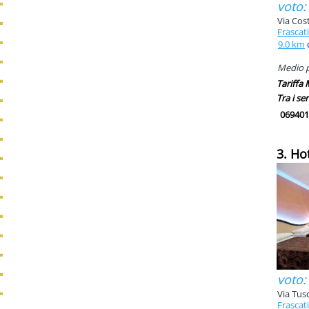
voto:
Via Cos
Frascati
9.0 km
Medio pi
Tariffa
Tra i ser
069401
3. Hot
voto:
Via Tus
Frascati