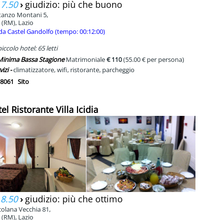
 7.50
›
giudizio: più che buono
tanzo Montani 5,
(RM), Lazio
da Castel Gandolfo (tempo: 00:12:00)
ccolo hotel: 65 letti
 Minima Bassa Stagione
Matrimoniale
€ 110
(55.00 € per persona)
vizi -
climatizzatore, wifi, ristorante, parcheggio
8061
Sito
el Ristorante Villa Icidia
 8.50
›
giudizio: più che ottimo
colana Vecchia 81,
(RM), Lazio