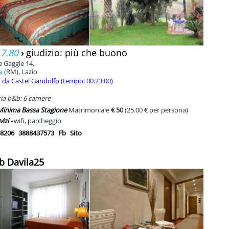
 7.80
›
giudizio: più che buono
e Gaggie 14,
a
(RM), Lazio
m
da Castel Gandolfo (tempo: 00:23:00)
ia b&b: 6 camere
 Minima Bassa Stagione
Matrimoniale
€ 50
(25.00 € per persona)
vizi -
wifi, parcheggio
8206
3888437573
Fb
Sito
b Davila25