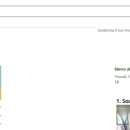
Evidenzia il tuo 
Elenco al
Trovati 1
13
1. So