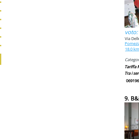
voto:
Via Dell
Pomezi
18.0 k
Categor
Tariffa
Tra i ser
069196
9. B&