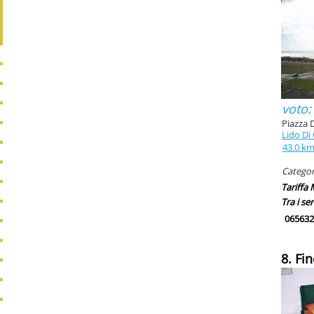
voto:
Piazza D
Lido Di
43.0 k
Categori
Tariffa
Tra i ser
065632
8. Fin