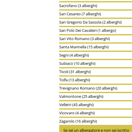
Sacrofano (3 alberghi)
San Cesareo (7 alberghi)
San Gregorio Da Sassola (2 alberghi)
San Polo Dei Cavalieri (1 albergo)
San Vito Romano (3 alberghi)
Santa Marinella (15 alberghi)
Segni (4 alberghi)
Subiaco (10 alberghi)
Tivoli (31 alberghi)
Tolfa (13 alberghi)
Trevignano Romano (20 alberghi)
Valmontone (25 alberghi)
Velletri (43 alberghi)
Vicovaro (4 alberghi)
Zagarolo (16 alberghi)
Se sei un albergatore e non sei iscritto