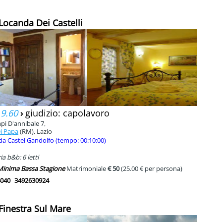
 Locanda Dei Castelli
 9.60
›
giudizio: capolavoro
pi D'annibale 7,
i Papa
(RM), Lazio
da Castel Gandolfo (tempo: 00:10:00)
a b&b: 6 letti
 Minima Bassa Stagione
Matrimoniale
€ 50
(25.00 € per persona)
040
3492630924
 Finestra Sul Mare