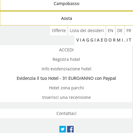
Campobasso
Aosta
Offerte
Lista dei desideri
EN
DE
FR
V I A G G I A E D O R M I . I T
ACCEDI
Registra hotel
Info evidenziazione hotel
Evidenzia il tuo Hotel - 31 EURO/ANNO con Paypal
Hotel zona parchi
Inserisci una recensione
Contattaci