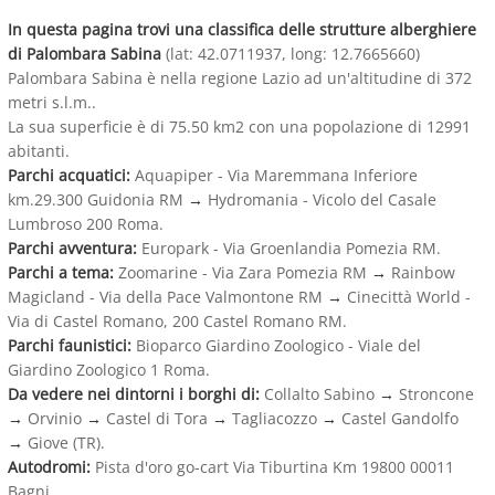
In questa pagina trovi una classifica delle strutture alberghiere
di Palombara Sabina
(lat: 42.0711937, long: 12.7665660)
Palombara Sabina è nella regione Lazio ad un'altitudine di 372
metri s.l.m..
La sua superficie è di 75.50 km2 con una popolazione di 12991
abitanti.
Parchi acquatici:
Aquapiper - Via Maremmana Inferiore
km.29.300 Guidonia RM
→
Hydromania - Vicolo del Casale
Lumbroso 200 Roma.
Parchi avventura:
Europark - Via Groenlandia Pomezia RM.
Parchi a tema:
Zoomarine - Via Zara Pomezia RM
→
Rainbow
Magicland - Via della Pace Valmontone RM
→
Cinecittà World -
Via di Castel Romano, 200 Castel Romano RM.
Parchi faunistici:
Bioparco Giardino Zoologico - Viale del
Giardino Zoologico 1 Roma.
Da vedere nei dintorni i borghi di:
Collalto Sabino
→
Stroncone
→
Orvinio
→
Castel di Tora
→
Tagliacozzo
→
Castel Gandolfo
→
Giove (TR).
Autodromi:
Pista d'oro go-cart Via Tiburtina Km 19800 00011
Bagni.