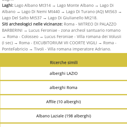
Laghi:
Lago Albano Mt314
→
Lago Monte Albano
→
Lago Di
Albano
→
Lago Di Nemi Mt440
→
Lago Di Turano (AQ) Mt563
→
Lago Del Salto Mt537
→
Lago Di Giulianello Mt218.
Siti archeologici nelle vicinanze:
Roma - MITREO DI PALAZZO
BARBERINI
→
Lucus Feroniae - zona archeol santuario romano
→
Roma - Colosseo
→
Lucus Feroniae - Villa romana dei Volusii
(I sec)
→
Roma - EXCUBITORIUM VII COORTE VIGILI
→
Roma -
PonteFabricio
→
Tivoli - Villa romana imperatore Adriano.
Ricerche simili
alberghi LAZIO
alberghi Roma
Affile (10 alberghi)
Albano Laziale (198 alberghi)