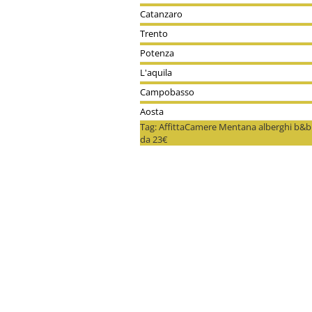
Catanzaro
Trento
Potenza
L'aquila
Campobasso
Aosta
Tag: AffittaCamere Mentana alberghi b&b
da 23€