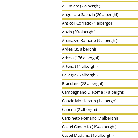
Allumiere (2 alberghi)
Anguillara Sabazia (26 alberghi)
Anticoli Corrado (1 albergo)
Anzio (20 alberghi)
Arcinazzo Romano (9 alberghi)
Ardea (35 alberghi)
Ariccia (176 alberghi)
Artena (14 alberghi)
Bellegra (6 alberghi)
Bracciano (28 alberghi)
Campagnano Di Roma (7 alberghi)
Canale Monterano (1 albergo)
Capena (2 alberghi)
Carpineto Romano (7 alberghi)
Castel Gandolfo (194 alberghi)
Castel Madama (15 alberghi)