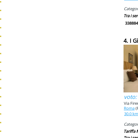
Categori
Tra i ser
338884
4. I 
voto:
Via Fire
Roma
(
30.0 k
Categori
Tariffa
Tra i ser