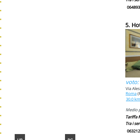
064893
5. Ho
voto:
Via Ale
Roma
(
30.0 k
Medio pi
Tariffa
Tra i ser
063212