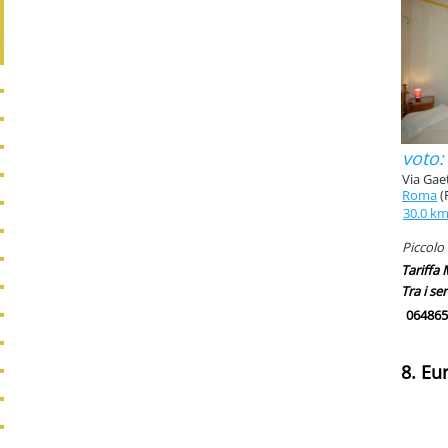
voto:
Via Gae
Roma
(
30.0 k
Piccolo 
Tariffa
Tra i ser
064865
8. Eu