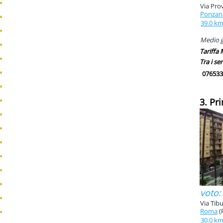
Via Prov
Ponzan
39.0 k
Medio g
Tariffa
Tra i ser
076533
3. Pr
voto:
Via Tibu
Roma
(
30.0 k