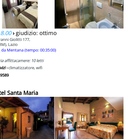
 8.00
›
giudizio: ottimo
anni Giolitti 177,
RM), Lazio
m
da Mentana (tempo: 00:35:00)
a affittacamere: 10 letti
vizi -
climatizzatore, wifi
9589
tel Santa Maria