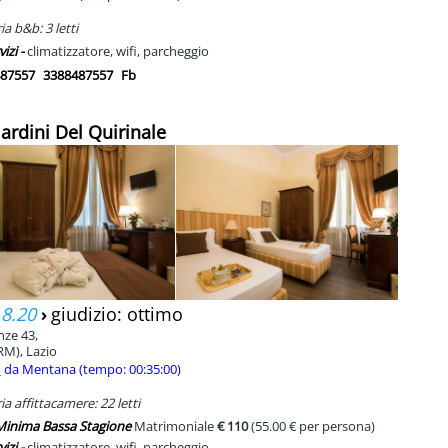
a b&b: 3 letti
vizi -
climatizzatore, wifi, parcheggio
87557
3388487557
Fb
Giardini Del Quirinale
 8.20
›
giudizio: ottimo
nze 43,
RM), Lazio
m
da Mentana (tempo: 00:35:00)
a affittacamere: 22 letti
 Minima Bassa Stagione
Matrimoniale
€ 110
(55.00 € per persona)
vizi -
climatizzatore, wifi, parcheggio