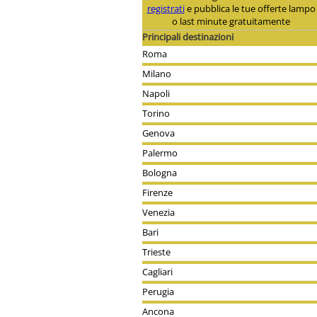
registrati
e pubblica le tue offerte lampo
o last minute gratuitamente
Principali destinazioni
Roma
Milano
Napoli
Torino
Genova
Palermo
Bologna
Firenze
Venezia
Bari
Trieste
Cagliari
Perugia
Ancona