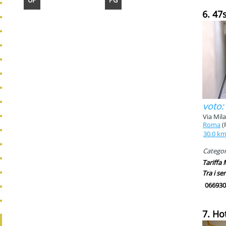
UP
PG
6. 47
voto:
Via Mila
Roma
(
30.0 k
Categori
Tariffa
Tra i ser
066930
7. Ho