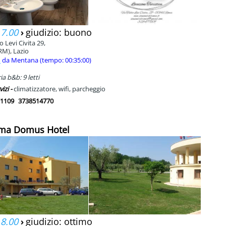
 7.00
›
giudizio: buono
io Levi Civita 29,
RM), Lazio
m
da Mentana (tempo: 00:35:00)
a b&b: 9 letti
vizi -
climatizzatore, wifi, parcheggio
1109
3738514770
oma Domus Hotel
 8.00
›
giudizio: ottimo