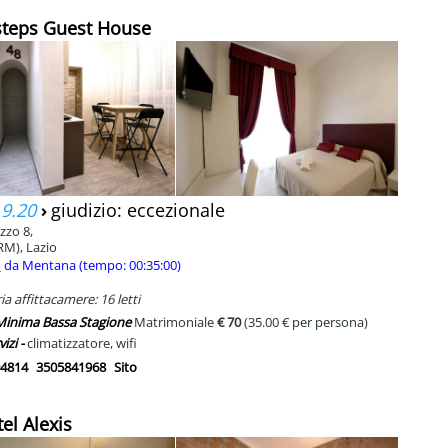
steps Guest House
 9.20
›
giudizio: eccezionale
zzo 8,
RM), Lazio
m
da Mentana (tempo: 00:35:00)
a affittacamere: 16 letti
 Minima Bassa Stagione
Matrimoniale
€ 70
(35.00 € per persona)
vizi -
climatizzatore, wifi
4814
3505841968
Sito
tel Alexis