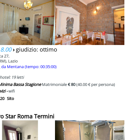
 8.00
›
giudizio: ottimo
ta 27,
RM), Lazio
m
da Mentana (tempo: 00:35:00)
hotel: 19 letti
 Minima Bassa Stagione
Matrimoniale
€ 80
(40.00 € per persona)
vizi -
wifi
20
Sito
ro Star Roma Termini