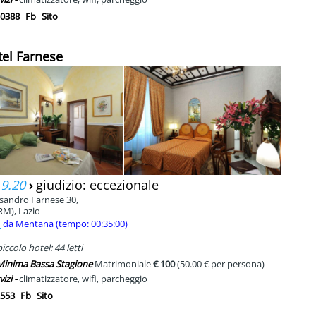
0388
Fb
Sito
tel Farnese
 9.20
›
giudizio: eccezionale
ssandro Farnese 30,
RM), Lazio
m
da Mentana (tempo: 00:35:00)
ccolo hotel: 44 letti
 Minima Bassa Stagione
Matrimoniale
€ 100
(50.00 € per persona)
vizi -
climatizzatore, wifi, parcheggio
553
Fb
Sito