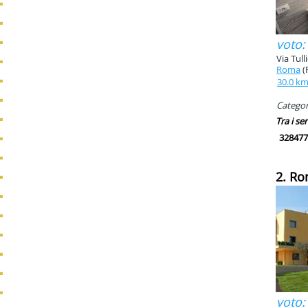
voto:
Via Tull
Roma
(
30.0 k
Categori
Tra i ser
328477
2. R
voto: