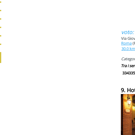
voto:
Via Giov
Roma
(
30.0 k
Categori
Tra i ser
334335
9. Ho