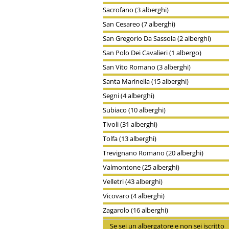
Sacrofano (3 alberghi)
San Cesareo (7 alberghi)
San Gregorio Da Sassola (2 alberghi)
San Polo Dei Cavalieri (1 albergo)
San Vito Romano (3 alberghi)
Santa Marinella (15 alberghi)
Segni (4 alberghi)
Subiaco (10 alberghi)
Tivoli (31 alberghi)
Tolfa (13 alberghi)
Trevignano Romano (20 alberghi)
Valmontone (25 alberghi)
Velletri (43 alberghi)
Vicovaro (4 alberghi)
Zagarolo (16 alberghi)
Se sei un albergatore e non sei iscritto