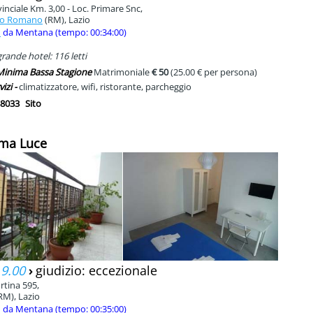
inciale Km. 3,00 - Loc. Primare Snc,
o Romano
(RM), Lazio
m
da Mentana (tempo: 00:34:00)
rande hotel: 116 letti
 Minima Bassa Stagione
Matrimoniale
€ 50
(25.00 € per persona)
vizi -
climatizzatore, wifi, ristorante, parcheggio
8033
Sito
ima Luce
 9.00
›
giudizio: eccezionale
rtina 595,
RM), Lazio
m
da Mentana (tempo: 00:35:00)