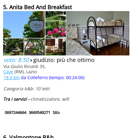
5. Anita Bed And Breakfast
voto: 8.50
›
giudizio: più che ottimo
Via Giulio Rinaldi 35,
Cave
(RM), Lazio
18.0 km
da Colleferro (tempo: 00:24:00)
Categoria b&b: 10 letti
Tra i servizi -
climatizzatore, wifi
0697244664
3669549271
Sito
6. Valmontone B&b