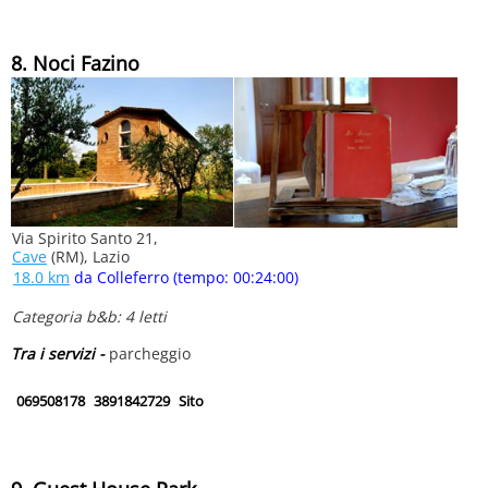
8. Noci Fazino
Via Spirito Santo 21,
Cave
(RM), Lazio
18.0 km
da Colleferro (tempo: 00:24:00)
Categoria b&b: 4 letti
Tra i servizi -
parcheggio
069508178
3891842729
Sito