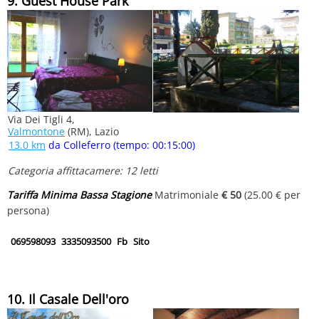
9. Guest House Park
Via Dei Tigli 4,
Valmontone
(RM), Lazio
13.0 km
da Colleferro (tempo: 00:15:00)
Categoria affittacamere: 12 letti
Tariffa Minima Bassa Stagione
Matrimoniale
€ 50
(25.00 € per
persona)
069598093
3335093500
Fb
Sito
10. Il Casale Dell'oro