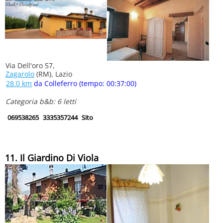
Via Dell'oro 57,
Zagarolo
(RM), Lazio
28.0 km
da Colleferro (tempo: 00:37:00)
Categoria b&b: 6 letti
069538265
3335357244
Sito
11. Il Giardino Di Viola