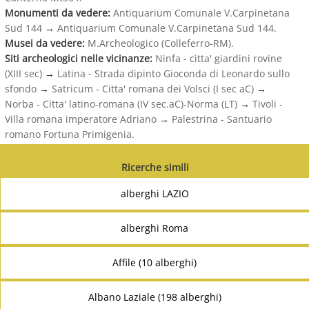
Monumenti da vedere:
Antiquarium Comunale V.Carpinetana
Sud 144
→
Antiquarium Comunale V.Carpinetana Sud 144.
Musei da vedere:
M.Archeologico (Colleferro-RM).
Siti archeologici nelle vicinanze:
Ninfa - citta' giardini rovine
(XIII sec)
→
Latina - Strada dipinto Gioconda di Leonardo sullo
sfondo
→
Satricum - Citta' romana dei Volsci (I sec aC)
→
Norba - Citta' latino-romana (IV sec.aC)-Norma (LT)
→
Tivoli -
Villa romana imperatore Adriano
→
Palestrina - Santuario
romano Fortuna Primigenia.
Ricerche simili
alberghi LAZIO
alberghi Roma
Affile (10 alberghi)
Albano Laziale (198 alberghi)