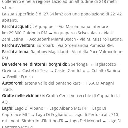
Colleferro è nella regione Lazio ad un'altitudine di 218 metri
s.l.m..
La sua superficie è di 27.64 km2 con una popolazione di 22142
abitanti.
Parchi acquatici:
Aquapiper - Via Maremmana Inferiore
km.29.300 Guidonia RM
→
Acquaparco Scivosplash - Via U.
Zani Latina
→
Acquapark Miami Beach - Via M. Missiroli Latina.
Parchi avventura:
Europark - Via Groenlandia Pomezia RM.
Parchi a tema:
Rainbow Magicland - Via della Pace Valmontone
RM.
Da vedere nei dintorni i borghi di:
Sperlonga
→
Tagliacozzo
→
Orvinio
→
Castel di Tora
→
Castel Gandolfo
→
Collalto Sabino
→
Boville Ernica.
Autodromi:
artena valle del pantano kart
→
I.S.A.M.Anagni
Track.
Grotte nelle vicinanze:
Grotta Cenci Verrecchie di Cappadocia
AQ .
Laghi:
Lago Di Albano
→
Lago Albano Mt314
→
Lago Di
Caprolace Mt2
→
Lago Di Fogliano
→
Lago di Pertuso alt. 710
mt. monti Simbruini-Filettino-FR
→
Lago Dei Monaci
→
Lago Di
Canterno Mt564.