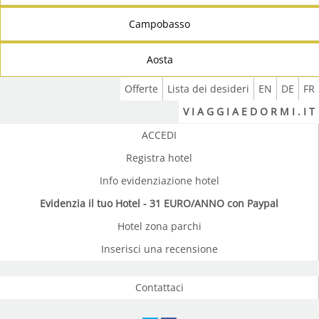
Campobasso
Aosta
Offerte
Lista dei desideri
EN
DE
FR
V I A G G I A E D O R M I . I T
ACCEDI
Registra hotel
Info evidenziazione hotel
Evidenzia il tuo Hotel - 31 EURO/ANNO con Paypal
Hotel zona parchi
Inserisci una recensione
Contattaci