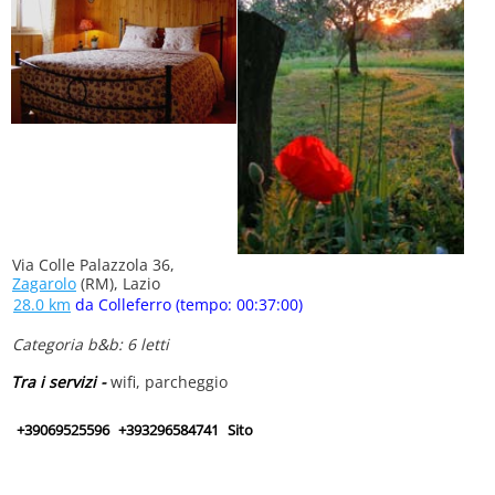
Via Colle Palazzola 36,
Zagarolo
(RM), Lazio
28.0 km
da Colleferro (tempo: 00:37:00)
Categoria b&b: 6 letti
Tra i servizi -
wifi, parcheggio
+39069525596
+393296584741
Sito