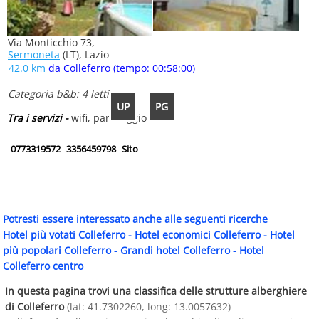
Via Monticchio 73,
Sermoneta
(LT), Lazio
42.0 km
da Colleferro (tempo: 00:58:00)
Categoria b&b: 4 letti
UP
PG
Tra i servizi -
wifi, parcheggio
0773319572
3356459798
Sito
Potresti essere interessato anche alle seguenti ricerche
Hotel più votati Colleferro
-
Hotel economici Colleferro
-
Hotel
più popolari Colleferro
-
Grandi hotel Colleferro
-
Hotel
Colleferro centro
In questa pagina trovi una classifica delle strutture alberghiere
di Colleferro
(lat: 41.7302260, long: 13.0057632)