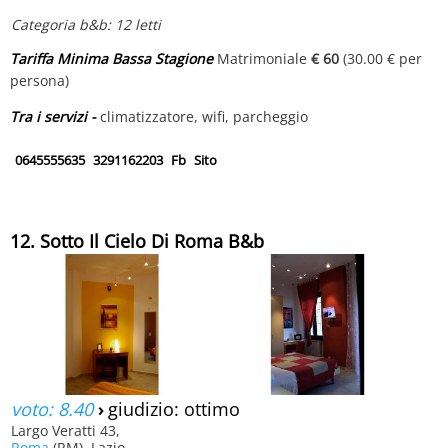
Categoria b&b: 12 letti
Tariffa Minima Bassa Stagione
Matrimoniale
€ 60
(30.00 € per
persona)
Tra i servizi -
climatizzatore, wifi, parcheggio
0645555635
3291162203
Fb
Sito
12. Sotto Il Cielo Di Roma B&b
voto: 8.40
›
giudizio: ottimo
Largo Veratti 43,
Roma
(RM), Lazio