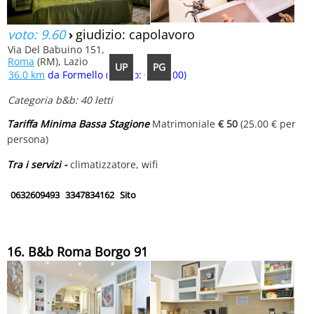
voto: 9.60
›
giudizio: capolavoro
Via Del Babuino 151,
Roma
(RM), Lazio
UP
PG
36.0 km
da Formello (tempo: 00:40:00)
Categoria b&b: 40 letti
Tariffa Minima Bassa Stagione
Matrimoniale
€ 50
(25.00 € per
persona)
Tra i servizi -
climatizzatore, wifi
0632609493
3347834162
Sito
16. B&b Roma Borgo 91