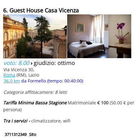
6. Guest House Casa Vicenza
voto: 8.00
›
giudizio: ottimo
Via Vicenza 30,
Roma
(RM), Lazio
36.0 km
da Formello (tempo: 00:40:00)
Categoria affittacamere: 8 letti
Tariffa Minima Bassa Stagione
Matrimoniale
€ 100
(50.00 € per
persona)
Tra i servizi -
climatizzatore, wifi
3711312349
Sito