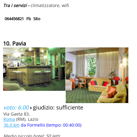
Tra i servizi -
climatizzatore, wifi
064456821
Fb
Sito
10. Pavia
voto: 6.00
›
giudizio: sufficiente
Via Gaeta 83,
Roma
(RM), Lazio
36.0 km
da Formello (tempo: 00:40:00)
Medio piccolo hotel: 50 letti