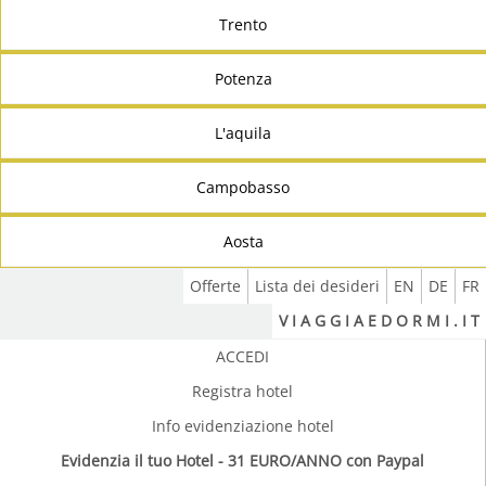
Trento
Potenza
L'aquila
Campobasso
Aosta
Offerte
Lista dei desideri
EN
DE
FR
V I A G G I A E D O R M I . I T
ACCEDI
Registra hotel
Info evidenziazione hotel
Evidenzia il tuo Hotel - 31 EURO/ANNO con Paypal