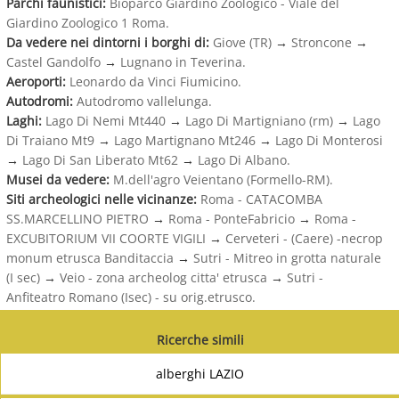
Parchi faunistici:
Bioparco Giardino Zoologico - Viale del
Giardino Zoologico 1 Roma.
Da vedere nei dintorni i borghi di:
Giove (TR)
→
Stroncone
→
Castel Gandolfo
→
Lugnano in Teverina.
Aeroporti:
Leonardo da Vinci Fiumicino.
Autodromi:
Autodromo vallelunga.
Laghi:
Lago Di Nemi Mt440
→
Lago Di Martigniano (rm)
→
Lago
Di Traiano Mt9
→
Lago Martignano Mt246
→
Lago Di Monterosi
→
Lago Di San Liberato Mt62
→
Lago Di Albano.
Musei da vedere:
M.dell'agro Veientano (Formello-RM).
Siti archeologici nelle vicinanze:
Roma - CATACOMBA
SS.MARCELLINO PIETRO
→
Roma - PonteFabricio
→
Roma -
EXCUBITORIUM VII COORTE VIGILI
→
Cerveteri - (Caere) -necrop
monum etrusca Banditaccia
→
Sutri - Mitreo in grotta naturale
(I sec)
→
Veio - zona archeolog citta' etrusca
→
Sutri -
Anfiteatro Romano (Isec) - su orig.etrusco.
Ricerche simili
alberghi LAZIO