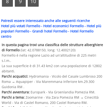
8
9
10
Potresti essere interessato anche alle seguenti ricerche
Hotel più votati Formello
-
Hotel economici Formello
-
Hotel più
popolari Formello
-
Grandi hotel Formello
-
Hotel Formello
centro
In questa pagina trovi una classifica delle strutture alberghiere
di Formello
(lat: 42.0788150, long: 12.4002120)
Formello è nella regione Lazio ad un'altitudine di 225 metri
s.l.m..
La sua superficie è di 31.43 km2 con una popolazione di 12802
abitanti.
Parchi acquatici:
Hydromania - Vicolo del Casale Lumbroso 200
Roma
→
Aquapiper - Via Maremmana Inferiore km.29.300
Guidonia RM .
Parchi avventura:
Europark - Via Groenlandia Pomezia RM.
Parchi a tema:
Zoomarine - Via Zara Pomezia RM
→
Cinecittà
World - Via di Castel Romano, 200 Castel Romano RM.