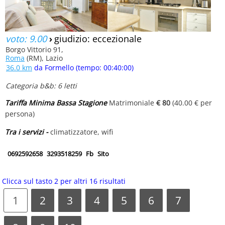
voto: 9.00
›
giudizio: eccezionale
Borgo Vittorio 91,
Roma
(RM), Lazio
36.0 km
da Formello (tempo: 00:40:00)
Categoria b&b: 6 letti
Tariffa Minima Bassa Stagione
Matrimoniale
€ 80
(40.00 € per
persona)
Tra i servizi -
climatizzatore, wifi
0692592658
3293518259
Fb
Sito
Clicca sul tasto 2 per altri 16 risultati
1
2
3
4
5
6
7