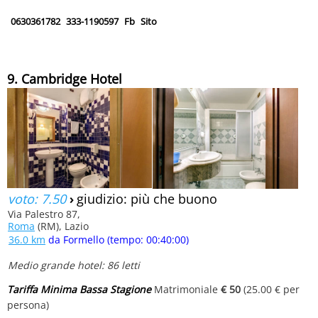
0630361782
333-1190597
Fb
Sito
9. Cambridge Hotel
voto: 7.50
›
giudizio: più che buono
Via Palestro 87,
Roma
(RM), Lazio
36.0 km
da Formello (tempo: 00:40:00)
Medio grande hotel: 86 letti
Tariffa Minima Bassa Stagione
Matrimoniale
€ 50
(25.00 € per
persona)