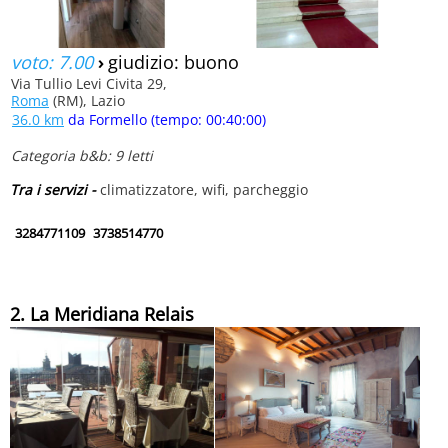
voto: 7.00
›
giudizio: buono
Via Tullio Levi Civita 29,
Roma
(RM), Lazio
36.0 km
da Formello (tempo: 00:40:00)
Categoria b&b: 9 letti
Tra i servizi -
climatizzatore, wifi, parcheggio
3284771109
3738514770
2. La Meridiana Relais