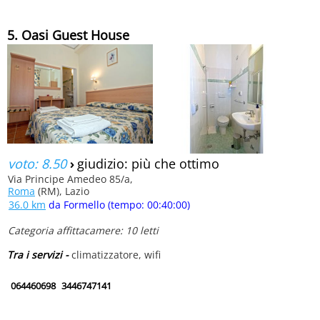
5. Oasi Guest House
voto: 8.50
›
giudizio: più che ottimo
Via Principe Amedeo 85/a,
Roma
(RM), Lazio
36.0 km
da Formello (tempo: 00:40:00)
Categoria affittacamere: 10 letti
Tra i servizi -
climatizzatore, wifi
064460698
3446747141