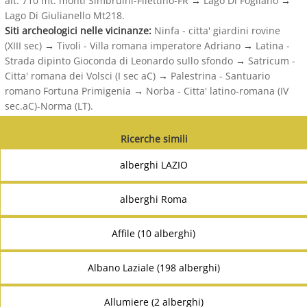
alt. 710 mt. monti Simbruini-Filettino-FR
→
Lago Di Fogliano
→
Lago Di Giulianello Mt218.
Siti archeologici nelle vicinanze:
Ninfa - citta' giardini rovine
(XIII sec)
→
Tivoli - Villa romana imperatore Adriano
→
Latina -
Strada dipinto Gioconda di Leonardo sullo sfondo
→
Satricum -
Citta' romana dei Volsci (I sec aC)
→
Palestrina - Santuario
romano Fortuna Primigenia
→
Norba - Citta' latino-romana (IV
sec.aC)-Norma (LT).
Ricerche simili
alberghi LAZIO
alberghi Roma
Affile (10 alberghi)
Albano Laziale (198 alberghi)
Allumiere (2 alberghi)