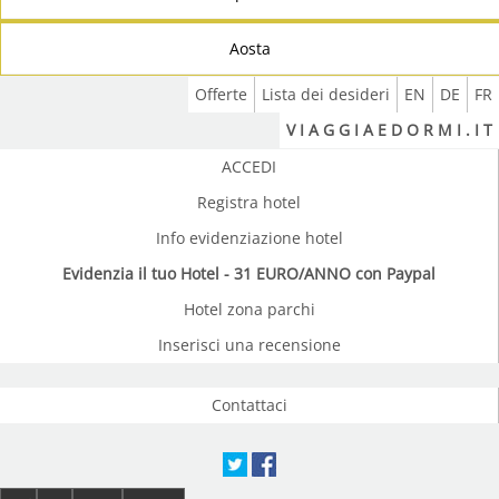
Aosta
Offerte
Lista dei desideri
EN
DE
FR
V I A G G I A E D O R M I . I T
ACCEDI
Registra hotel
Info evidenziazione hotel
Evidenzia il tuo Hotel - 31 EURO/ANNO con Paypal
Hotel zona parchi
Inserisci una recensione
Contattaci