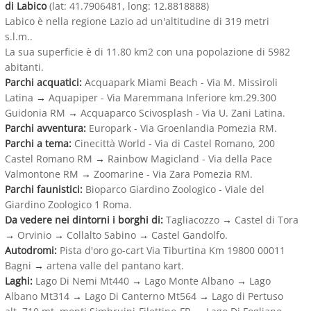
di Labico
(lat: 41.7906481, long: 12.8818888)
Labico è nella regione Lazio ad un'altitudine di 319 metri
s.l.m..
La sua superficie è di 11.80 km2 con una popolazione di 5982
abitanti.
Parchi acquatici:
Acquapark Miami Beach - Via M. Missiroli
Latina
→
Aquapiper - Via Maremmana Inferiore km.29.300
Guidonia RM
→
Acquaparco Scivosplash - Via U. Zani Latina.
Parchi avventura:
Europark - Via Groenlandia Pomezia RM.
Parchi a tema:
Cinecittà World - Via di Castel Romano, 200
Castel Romano RM
→
Rainbow Magicland - Via della Pace
Valmontone RM
→
Zoomarine - Via Zara Pomezia RM.
Parchi faunistici:
Bioparco Giardino Zoologico - Viale del
Giardino Zoologico 1 Roma.
Da vedere nei dintorni i borghi di:
Tagliacozzo
→
Castel di Tora
→
Orvinio
→
Collalto Sabino
→
Castel Gandolfo.
Autodromi:
Pista d'oro go-cart Via Tiburtina Km 19800 00011
Bagni
→
artena valle del pantano kart.
Laghi:
Lago Di Nemi Mt440
→
Lago Monte Albano
→
Lago
Albano Mt314
→
Lago Di Canterno Mt564
→
Lago di Pertuso